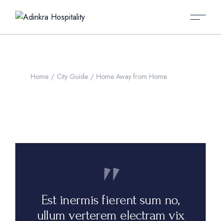
Home
City Guide
Home Away from Home
Est inermis fierent sum no,
ullum verterem electram vix