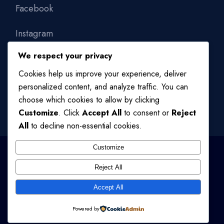
Facebook
Instagram
We respect your privacy
Linkedin
Cookies help us improve your experience, deliver
personalized content, and analyze traffic. You can
choose which cookies to allow by clicking
Customize
. Click
Accept All
to consent or
Reject
All
to decline non-essential cookies.
Customize
Reject All
© 2024
QODE INTERACTIVE
, ALL RIGHTS RESERVED
Accept All
TERMS OF USE
/
PRIVACY POLICY
Powered by