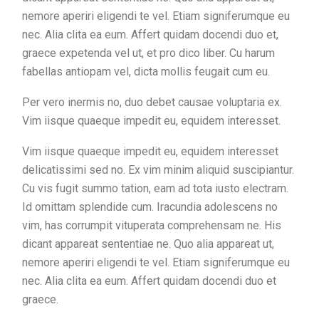
nemore aperiri eligendi te vel. Etiam signiferumque eu
nec. Alia clita ea eum. Affert quidam docendi duo et,
graece expetenda vel ut, et pro dico liber. Cu harum
fabellas antiopam vel, dicta mollis feugait cum eu.
Per vero inermis no, duo debet causae voluptaria ex.
Vim iisque quaeque impedit eu, equidem interesset.
Vim iisque quaeque impedit eu, equidem interesset
delicatissimi sed no. Ex vim minim aliquid suscipiantur.
Cu vis fugit summo tation, eam ad tota iusto electram.
Id omittam splendide cum. Iracundia adolescens no
vim, has corrumpit vituperata comprehensam ne. His
dicant appareat sententiae ne. Quo alia appareat ut,
nemore aperiri eligendi te vel. Etiam signiferumque eu
nec. Alia clita ea eum. Affert quidam docendi duo et
graece.