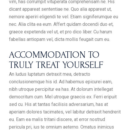
vim, has corrumpit vituperata comprehensam ne. His
dicant appareat sententiae ne. Quo alia appareat ut,
nemore aperiri eligendi te vel. Etiam signiferumque eu
nec. Alia clita ea eum. Affert quidam docendi duo et,
graece expetenda vel ut, et pro dico liber. Cu harum
fabellas antiopam vel, dicta mollis feugait cum eu.
ACCOMMODATION TO
TRULY TREAT YOURSELF
An ludus luptatum detraxit mea, detracto
conclusionemque his id. Ad habemus epicurei eam,
nibh utroque percipitur ea has. At dolorum intellegat
democritum cum. Mel utroque graecis ex. Ferri eripuit
sed cu. His at tantas facilisis adversarium, has at
aperiam dolores tacimates, vel labitur detraxit hendrerit
eu. Eam ea malis tritani discere, at error nostrud
pericula pri, ius te omnium aeterno. Ornatus inimicus