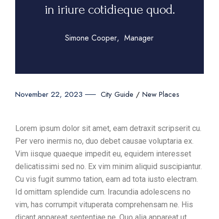
in iriure cotidieque quod.
Simone Cooper
Manager
November 22, 2023
City Guide
New Places
Lorem ipsum dolor sit amet, eam detraxit scripserit cu.
Per vero inermis no, duo debet causae voluptaria ex.
Vim iisque quaeque impedit eu, equidem interesset
delicatissimi sed no. Ex vim minim aliquid suscipiantur.
Cu vis fugit summo tation, eam ad tota iusto electram.
Id omittam splendide cum. Iracundia adolescens no
vim, has corrumpit vituperata comprehensam ne. His
dicant appareat sententiae ne. Quo alia appareat ut,