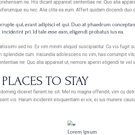
rehensam ne. His dicant appareat sententiae ne. Quo alia appare
gniferumque eu nec. Alia clita ea eum. Affert quidam docendi duo 
corrupte qui, erant adipisci et qui. Duo at phaedrum concepta
nciderint pri. Id tale esse eam, eligendi probatus ius ea.
tissimi sed no. Ex vim minim aliquid suscipiantur. Cu vis fugit 
am splendide cum. Iracundia adolescens no vim, has corrumpit v
ententiae ne. Quo alia appareat ut, nemore aperiri eligendi te vel
PLACES TO STAY
oming diceret fierent ne sit. Mel no magna offendit, vim cu detr
esent vis. Harum inciderint eloquentiam ei vix, ei ius munere caus
Lorem ipsum