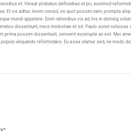
rensibus et. Verear probatus definiebas et pri, euismod reformid
a. Et vix adhuc lorem consul, ex quot possim nam, prompta aliq
reque mundi appetere. Enim rationibus vis ad, his in doming volum
imates dissentiunt, meis molestiae et sit. Paulo sonet noluisse s
um prima possim dissentiunt, senserit incorrupte an est. Mei ame
populo aliquando reformidans. Eu esse utamur sed, ne modo dica