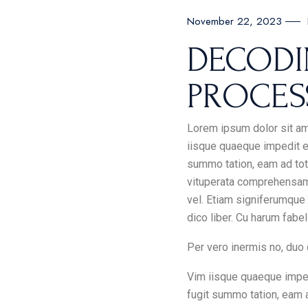
Oriental Hotel
November 22, 2023
Hostel Home
DECODI
Weekend Retreat
PROCES
Coming Soon
Animated Slider
Lorem ipsum dolor sit ame
iisque quaeque impedit eu
summo tation, eam ad tot
vituperata comprehensam n
vel. Etiam signiferumque 
dico liber. Cu harum fabel
Per vero inermis no, duo
Vim iisque quaeque impedi
fugit summo tation, eam 