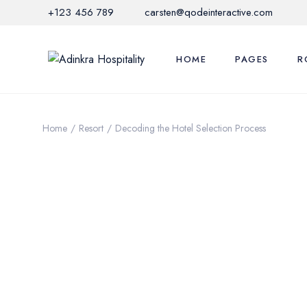
+123 456 789
carsten@qodeinteractive.com
HOME
PAGES
R
Main Home
Adinkra Experi
Li
Home
Resort
Decoding the Hotel Selection Process
Hotel Grid
Local Activities
Li
Mediterranean Hotel
Offers & Promo
S
Nature Resort
Restaurant Me
C
City Hotel
FAQ Page
M
Hotel Horizontal
Contact Us
Glamping Home