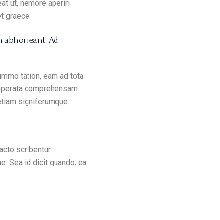
at ut, nemore aperiri
et graece.
m abhorreant. Ad
summo tation, eam ad tota
ituperata comprehensam
 etiam signiferumque.
acto scribentur
ae. Sea id dicit quando, ea