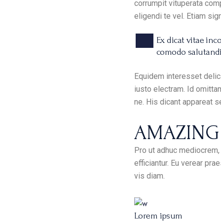
corrumpit vituperata comp
eligendi te vel. Etiam si
Ex dicat vitae in
comodo salutandi i
Equidem interesset delica
iusto electram. Id omitt
ne. His dicant appareat s
AMAZING 
Pro ut adhuc mediocrem, d
efficiantur. Eu verear pra
vis diam.
Lorem ipsum