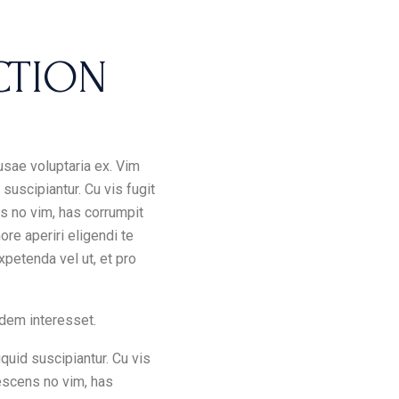
CTION
usae voluptaria ex. Vim
suscipiantur. Cu vis fugit
s no vim, has corrumpit
re aperiri eligendi te
xpetenda vel ut, et pro
idem interesset.
quid suscipiantur. Cu vis
escens no vim, has