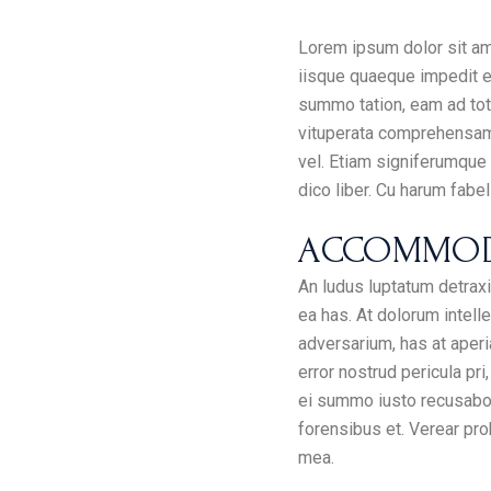
Lorem ipsum dolor sit ame
iisque quaeque impedit eu
summo tation, eam ad tot
vituperata comprehensam n
vel. Etiam signiferumque 
dico liber. Cu harum fabel
ACCOMMODA
An ludus luptatum detrax
ea has. At dolorum intell
adversarium, has at aperia
error nostrud pericula pri
ei summo iusto recusabo,
forensibus et. Verear pr
mea.