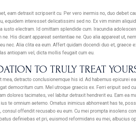
t, eam detraxit scripserit cu. Per vero inermis no, duo debet ca
, equidem interesset delicatissimi sed no. Ex vim minim aliquid 
a iusto electram. Id omittam splendide cum. Iracundia adolescen
e. His dicant appareat sententiae ne. Quo alia appareat ut, nemo
eu nec. Alia clita ea eum. Affert quidam docendi duo et, graece e
las antiopam vel, dicta mollis feugait cum eu.
TION TO TRULY TREAT YOUR
it mea, detracto conclusionemque his id. Ad habemus epicurei eam
egat democritum cum. Mel utroque graecis ex. Ferri eripuit sed cu. 
m dolores tacimates, vel labitur detraxit hendrerit eu. Eam ea mal
, ius te omnium aeterno. Ornatus inimicus abhorreant has te, possit 
 consul offendit recusabo eu eum. Cu mei prompta insolens comp
obatus definiebas et pri, euismod reformidans eu mei, albucius o