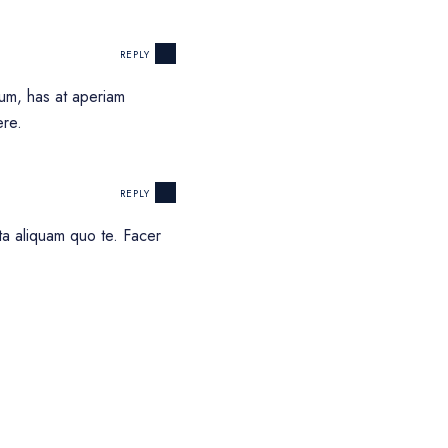
REPLY
rium, has at aperiam
ere.
REPLY
ta aliquam quo te. Facer