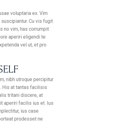
usae voluptaria ex. Vim
suscipiantur. Cu vis fugit
s no vim, has corrumpit
re aperiri eligendi te
xpetenda vel ut, et pro
SELF
, nibh utroque percipitur
His at tantas facilisis
is tritani discere, at
aperiri facilis ius et. Ius
lectitur, ius case
porteat prodesset ne