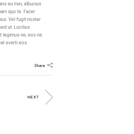
ans eu mei, albucius
uam quo te. Facer
us. Vel fugit noster
ed ut. Lucilius
t legimus ne, eos ne
t everti eos.
Share
NEXT