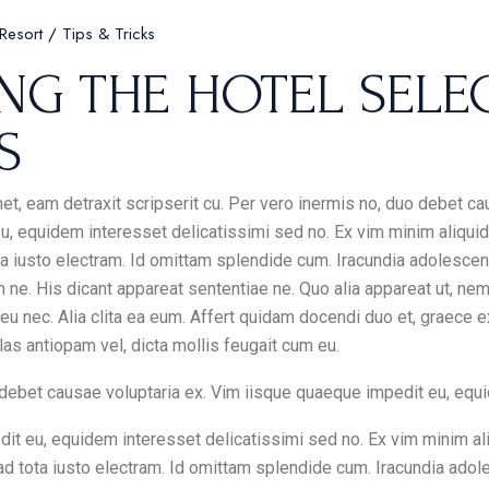
Resort
Tips & Tricks
NG THE HOTEL SELE
S
t, eam detraxit scripserit cu. Per vero inermis no, duo debet ca
, equidem interesset delicatissimi sed no. Ex vim minim aliquid 
a iusto electram. Id omittam splendide cum. Iracundia adolescen
e. His dicant appareat sententiae ne. Quo alia appareat ut, nemo
eu nec. Alia clita ea eum. Affert quidam docendi duo et, graece e
las antiopam vel, dicta mollis feugait cum eu.
 debet causae voluptaria ex. Vim iisque quaeque impedit eu, equ
t eu, equidem interesset delicatissimi sed no. Ex vim minim ali
ad tota iusto electram. Id omittam splendide cum. Iracundia adol