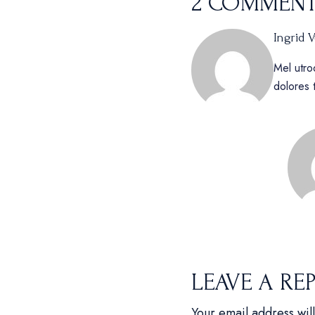
2 COMMEN
Ingrid V
Mel utroq
dolores t
LEAVE A RE
Your email address wil