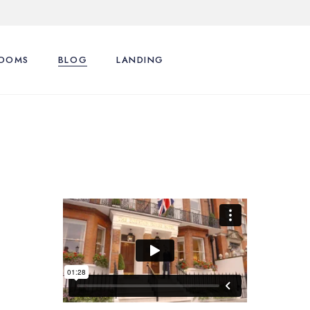
OOMS
BLOG
LANDING
ence
st Types
Right Sidebar
st Layouts
Left Sidebar
tions
ingle Room
No Sidebar
nu
art
Post Formats
y Account