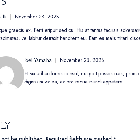
TS
November 23, 2023
ulk
ue graecis ex. Ferri eripuit sed cu. His at tantas facilisis adversa
acimates, vel labitur detraxit hendrerit eu. Eam ea malis tritani disc
November 23, 2023
Joel Yamaha
Et vix adhuc lorem consul, ex quot possim nam, promp
dignissim vix ea, ex pro reque mundi appetere.
PLY
l not be published.
Required fields are marked
*